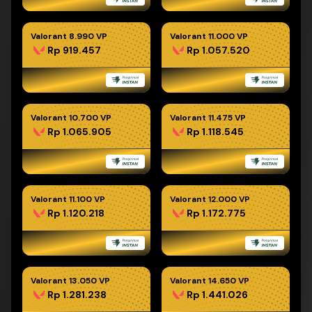
Valorant 8.990 VP
Valorant 11.000 VP
Rp 919.457
Rp 1.057.520
Valorant 10.700 VP
Valorant 11.475 VP
Rp 1.065.905
Rp 1.118.545
Valorant 11.100 VP
Valorant 12.000 VP
Rp 1.120.218
Rp 1.172.775
Valorant 13.050 VP
Valorant 14.650 VP
Rp 1.281.238
Rp 1.441.026