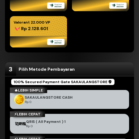
Valorant 22.000 VP
Rp 2.128.601
3
Pilih Metode Pembayaran
BEST PRICE
100% Secured Payment Gate
SAKAULANGSTORE
🔥LEBIH SIMPLE
BEST PRICE
SAKAULANGSTORE CASH
Rp 0
⚡LEBIH CEPAT
BEST PRICE
QRIS ( All Payment ) 1
Rp 0