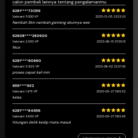
calon pembeli lainnya tentang pengalamanmu.
6281****73059
5 dari 5 bintang
Valorant 11.000 VP
2025-12-05 23:23:33
Nambah Skin nambah ganteng akunnya wee
62608****283600
5 dari 5 bintang
Valorant 2.050 VP
2025-06-15 07:20:31
Nice
6281****90990
5 dari 5 bintang
Valorant 5.825 VP
2025-06-02 22:37:42
proses cepat kali min
659****932
5 dari 5 bintang
Valorant 1.475 VP
2025-05-27 19:13:52
kelas
6281****84656
5 dari 5 bintang
Valorant 3.650 VP
2025-05-27 19:13:45
hitungan detik kedip mata masuk