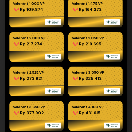
Valorant 1.000 VP
Valorant 1.475 VP
Rp 109.874
Rp 164.373
Valorant 2.000 VP
Valorant 2.050 VP
Rp 217.274
Rp 219.695
Valorant 2.525 VP
Valorant 3.050 VP
Rp 273.921
Rp 325.413
Valorant 3.650 VP
Valorant 4.100 VP
Rp 377.902
Rp 431.615