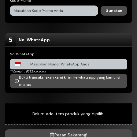
Kode Promo
Di cek otomatis
Di cek otomatis
Gunakan
Bca Virtual Account
DI CHEK OTOMATIS
5
No. WhatsApp
No. WhatsApp
**Contoh : 62821xxxxxxxx
Bukti transaksi akan kami kirim ke whatsapp yang kamu isi
di atas.
Belum ada item produk yang dipilih.
Pesan Sekarang!