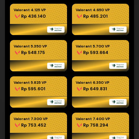
Valorant 4.125 VP
Valorant 4.650 VP
Rp 436.140
Rp 485.201
Valorant 5.350 VP
Valorant 5.700 VP
Rp 548.175
Rp 593.664
Valorant 5.825 VP
Valorant 6.350 VP
Rp 595.601
Rp 649.831
Valorant 7.300 VP
Valorant 7.400 VP
Rp 753.452
Rp 758.294