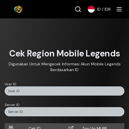
HARY-IT
Logo
ID
/
IDR
se menu
Cek Region Mobile Legends
Digunakan Untuk Mengecek Informasi Akun Mobile Legends
Berdasarkan ID
User ID
Server ID
Cek ID
Top Up MLBB