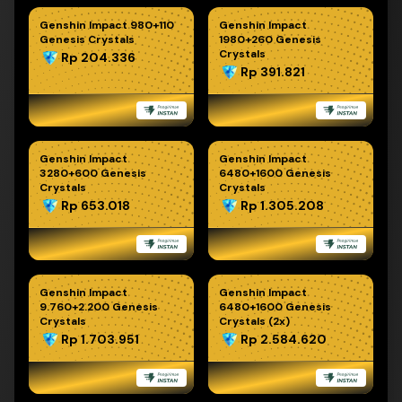
Genshin Impact 980+110
Genshin Impact
Genesis Crystals
1980+260 Genesis
Crystals
Rp 204.336
Rp 391.821
Genshin Impact
Genshin Impact
3280+600 Genesis
6480+1600 Genesis
Crystals
Crystals
Rp 653.018
Rp 1.305.208
Genshin Impact
Genshin Impact
9.760+2.200 Genesis
6480+1600 Genesis
Crystals
Crystals (2x)
Rp 1.703.951
Rp 2.584.620