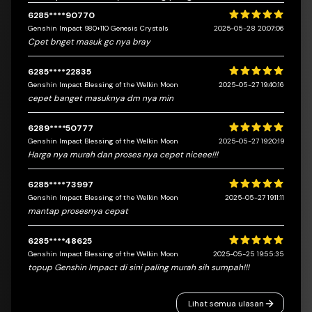
6285****90770
5 dari 5 bintang
Genshin Impact 980+110 Genesis Crystals
2025-05-28 20:07:06
Cpet bnget masuk gc nya bray
6285****22835
5 dari 5 bintang
Genshin Impact Blessing of the Welkin Moon
2025-05-27 19:40:16
cepet banget masuknya dm nya min
6289****50777
5 dari 5 bintang
Genshin Impact Blessing of the Welkin Moon
2025-05-27 19:20:19
Harga nya murah dan proses nya cepet niceee!!!
6285****73997
5 dari 5 bintang
Genshin Impact Blessing of the Welkin Moon
2025-05-27 19:11:11
mantap prosesnya cepat
6285****48625
5 dari 5 bintang
Genshin Impact Blessing of the Welkin Moon
2025-05-25 19:55:35
topup Genshin Impact di sini paling murah sih sumpah!!!
Lihat semua ulasan