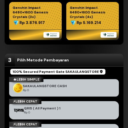
Genshin Impact
Genshin Impact
6480+1600 Genesis
6480+1600 Genesis
Crystals (3x)
Crystals (4x)
Rp 3.876.917
Rp 5.169.214
3
Pilih Metode Pembayaran
BEST PRICE
100% Secured Payment Gate
SAKAULANGSTORE
🔥LEBIH SIMPLE
BEST PRICE
SAKAULANGSTORE CASH
Rp 0
⚡LEBIH CEPAT
BEST PRICE
QRIS ( All Payment ) 1
Rp 0
⚡LEBIH CEPAT