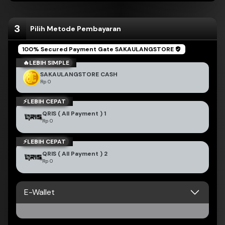
3
Pilih Metode Pembayaran
BEST PRICE
100% Secured Payment Gate
SAKAULANGSTORE
🔥LEBIH SIMPLE
BEST PRICE
SAKAULANGSTORE CASH
Rp 0
⚡LEBIH CEPAT
BEST PRICE
QRIS ( All Payment ) 1
Rp 0
⚡LEBIH CEPAT
QRIS ( All Payment ) 2
Rp 0
E-Wallet
OVO
ShopeePay
Proses Otomatis
Proses Otomatis