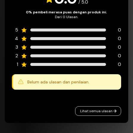
/
5.0
0% pembeli merasa puas dengan produk ini.
Dari 0 Ulasan.
5
0
4
0
3
0
2
0
1
0
Belum ada ulasan dan penilaian.
Lihat semua ulasan