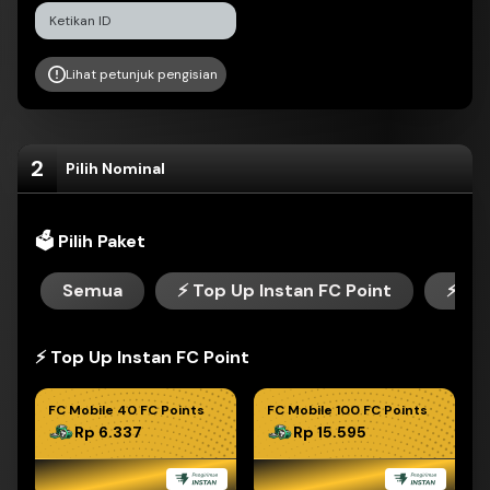
Lihat petunjuk pengisian
2
Pilih Nominal
🗳 Pilih Paket
Semua
⚡️ Top Up Instan FC Point
⚡️ To
⚡️ Top Up Instan FC Point
FC Mobile 40 FC Points
FC Mobile 100 FC Points
Rp 6.337
Rp 15.595