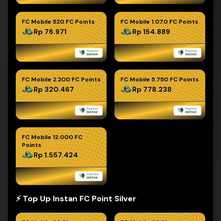
FC Mobile 520 FC Points
FC Mobile 1.070 FC Points
Rp 76.971
Rp 154.889
FC Mobile 2.200 FC Points
FC Mobile 5.750 FC Points
Rp 320.467
Rp 778.238
FC Mobile 12.000 FC
Points
Rp 1.557.424
⚡️ Top Up Instan FC Point Silver