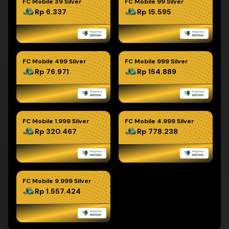
FC Mobile 39 Silver
FC Mobile 99 Silver
Rp 6.337
Rp 15.595
FC Mobile 499 Silver
FC Mobile 999 Silver
Rp 76.971
Rp 154.889
FC Mobile 1.999 Silver
FC Mobile 4.999 Silver
Rp 320.467
Rp 778.238
FC Mobile 9.999 Silver
Rp 1.557.424